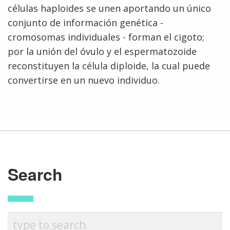
células haploides se unen aportando un único
conjunto de información genética -
cromosomas individuales - forman el cigoto;
por la unión del óvulo y el espermatozoide
reconstituyen la célula diploide, la cual puede
convertirse en un nuevo individuo.
ABOUT
NHGRI
RESEARCH
NEWS &
RESEARCH
AT NHGRI
EVENTS
Search
ABOUT
CAREERS &
FUNDING
ORGANIZATION
ABOUT
GENOMICS
TRAINING
HEALTH
RESEARCH AREAS
NEWS
MISSION AND VISION
FUNDING OPPORTUNITIES
INTRODUCTION TO GENOMICS
RESEARCH INVESTIGATORS
JOBS AT NHGRI
EVENTS
POLICIES AND GUIDANCE