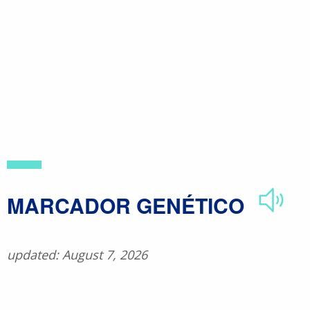
Skip
to
main
content
​MARCADOR GENÉTICO
updated: August 7, 2026