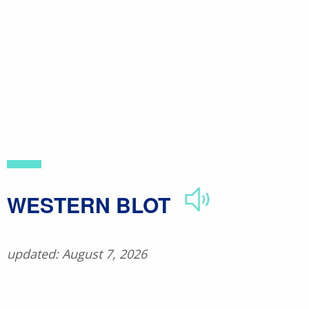
Skip
to
main
content
​WESTERN BLOT
updated: August 7, 2026