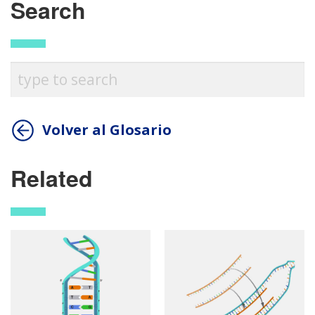
Search
Volver al Glosario
Related
ABOUT
NHGRI
RESEARCH
NEWS &
RESEARCH
AT NHGRI
EVENTS