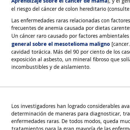
Aprendizaje sobre el cáncer de mama
), y el ge
el riesgo del cáncer de colon hereditario (consulte
Las enfermedades raras relacionadas con factore
frecuentes de anemia causada por dietas carente
Un cáncer raro causado por factores ambientales
general sobre el mesotelioma maligno
[cancer.
cavidad torácica. Más del 90 por ciento de los c
exposición al asbesto, un mineral fibroso que so
incombustibles y de aislamiento.
Los investigadores han logrado considerables ava
determinación de maneras para diagnosticar, trat
enfermedades raras. De todos modos, queda muc
tratamientos para la gran mayoría de las enferm