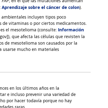
n
FAP
, en el que las mutaciones aumentan
:
Aprendizaje sobre el cáncer de colon
).
s ambientales incluyen tipos poco
s de vitaminas o por ciertos medicamentos.
 es el mesotelioma (consulte:
Información
gov]), que afecta las células que revisten la
asos de mesotelioma son causados por la
lía usarse mucho en materiales
English
nces en los últimos años en la
ar e incluso prevenir una variedad de
ho por hacer todavía porque no hay
edades raras.