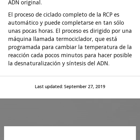
ADN original.
FUNDED PROGRAMS & PROJECTS
GENOMICS & MEDICINE
EDUCATIONAL RESOURCES
STAFF CLINICIANS
TRAINING AT NHGRI
SOCIAL MEDIA
BUDGET
El proceso de ciclado completo de la RCP es
DIVISION AND PROGRAM DIRECTORS
FAMILY HEALTH HISTORY
automático y puede completarse en tan sólo
POLICY ISSUES IN GENOMICS
RESEARCH PROJECTS
FUNDING FOR RESEARCH TRAINING
BROADCAST MEDIA
INSTITUTE ADVISORS
unas pocas horas. El proceso es dirigido por una
SCIENTIFIC PROGRAM ANALYSTS
FOR PATIENTS & FAMILIES
máquina llamada termociclador, que está
THE HUMAN GENOME PROJECT
INACCESSIBLE
PROFESSIONAL DEVELOPMENT PROGRAMS
IMAGE GALLERY
STRATEGIC VISION
English
programada para cambiar la temperatura de la
CONTACTS BY RESEARCH AREA
FOR HEALTH PROFESSIONALS
HISTORY OF GENOMICS PROGRAM
DATA TOOLS & RESOURCES
NHGRI CULTURE
VIDEOS
PARTNER WITH NHGRI
reacción cada pocos minutos para hacer posible
NEWS & EVENTS
la desnaturalización y síntesis del ADN.
NEWS & EVENTS
PRESS RESOURCES
STAFF SEARCH
CONTACT US
Last updated:
September 27, 2019