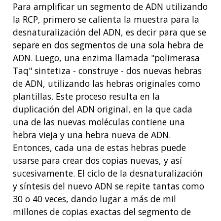
Para amplificar un segmento de ADN utilizando
la RCP, primero se calienta la muestra para la
desnaturalización del ADN, es decir para que se
separe en dos segmentos de una sola hebra de
ADN. Luego, una enzima llamada "polimerasa
Taq" sintetiza - construye - dos nuevas hebras
de ADN, utilizando las hebras originales como
plantillas. Este proceso resulta en la
duplicación del ADN original, en la que cada
una de las nuevas moléculas contiene una
ABOUT
hebra vieja y una hebra nueva de ADN.
NHGRI
RESEARCH
NEWS &
Entonces, cada una de estas hebras puede
RESEARCH
usarse para crear dos copias nuevas, y así
AT NHGRI
EVENTS
ABOUT
CAREERS &
FUNDING
sucesivamente. El ciclo de la desnaturalización
ORGANIZATION
ABOUT
GENOMICS
TRAINING
y síntesis del nuevo ADN se repite tantas como
HEALTH
RESEARCH AREAS
NEWS
MISSION AND VISION
30 o 40 veces, dando lugar a más de mil
FUNDING OPPORTUNITIES
millones de copias exactas del segmento de
INTRODUCTION TO GENOMICS
RESEARCH INVESTIGATORS
JOBS AT NHGRI
EVENTS
POLICIES AND GUIDANCE