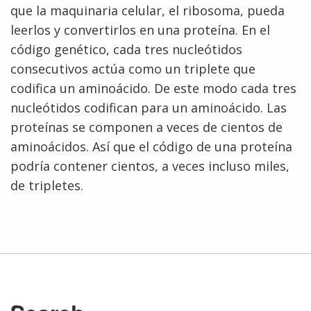
que la maquinaria celular, el ribosoma, pueda
leerlos y convertirlos en una proteína. En el
código genético, cada tres nucleótidos
consecutivos actúa como un triplete que
codifica un aminoácido. De este modo cada tres
nucleótidos codifican para un aminoácido. Las
proteínas se componen a veces de cientos de
aminoácidos. Así que el código de una proteína
podría contener cientos, a veces incluso miles,
de tripletes.
ABOUT
NHGRI
RESEARCH
NEWS &
RESEARCH
AT NHGRI
EVENTS
ABOUT
CAREERS &
FUNDING
ORGANIZATION
ABOUT