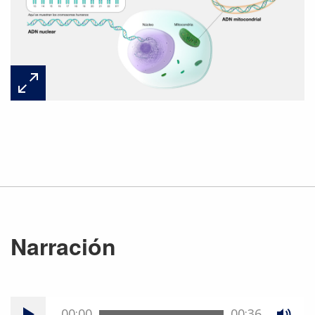
Narración
00:00
00:36