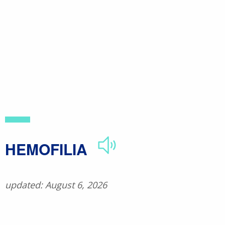
Skip
to
main
content
​HEMOFILIA
updated: August 6, 2026