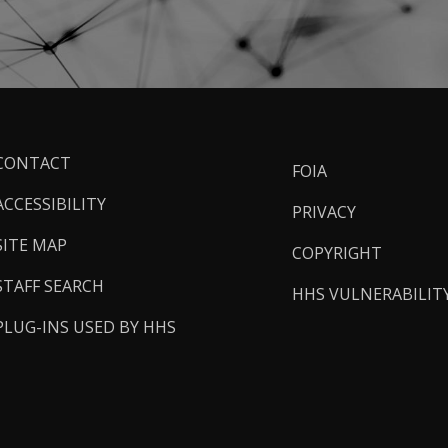
ooter
CONTACT
FOIA
inks
ACCESSIBILITY
PRIVACY
SITE MAP
COPYRIGHT
STAFF SEARCH
HHS VULNERABILIT
PLUG-INS USED BY HHS