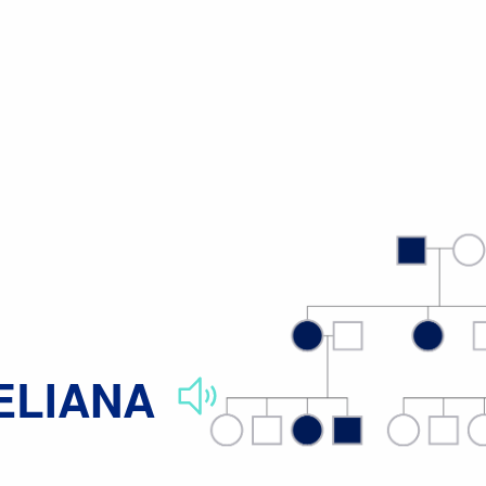
Glosario parlante de términos genómicos y genéticos
Herencia men
ELIANA