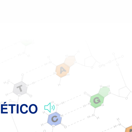
Glosario parlante de términos genómicos y genéticos
Patrimonio g
NÉTICO