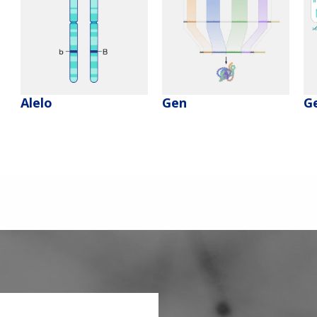
Alelo
Gen
G