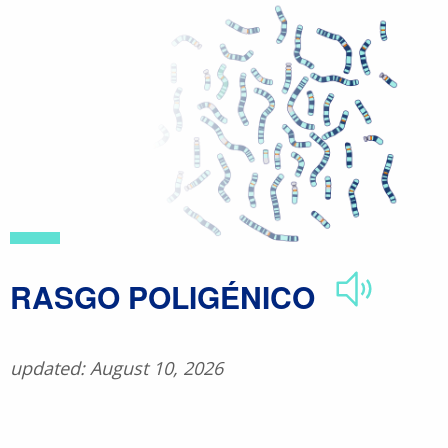
Skip
to
main
content
​RASGO POLIGÉNICO
updated: August 10, 2026