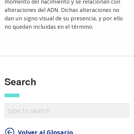
momento del nacimiento y se relacionan con
alteraciones del ADN. Dichas alteraciones no
dan un signo visual de su presencia, y por ello
no quedan incluidas en el término.
ABOUT
Search
NHGRI
RESEARCH
NEWS &
RESEARCH
AT NHGRI
EVENTS
ABOUT
CAREERS &
FUNDING
ORGANIZATION
ABOUT
GENOMICS
TRAINING
HEALTH
RESEARCH AREAS
NEWS
MISSION AND VISION
FUNDING OPPORTUNITIES
INTRODUCTION TO GENOMICS
RESEARCH INVESTIGATORS
JOBS AT NHGRI
EVENTS
POLICIES AND GUIDANCE
Volver al Glosario