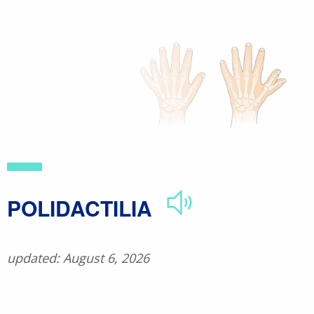
Skip
to
main
content
​POLIDACTILIA
updated: August 6, 2026