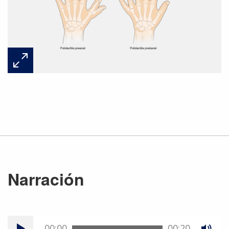
Narración
00:00
00:20