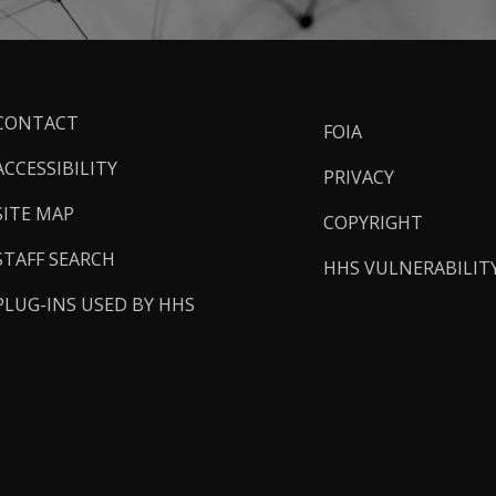
ooter
CONTACT
FOIA
inks
ACCESSIBILITY
PRIVACY
SITE MAP
COPYRIGHT
STAFF SEARCH
HHS VULNERABILIT
PLUG-INS USED BY HHS