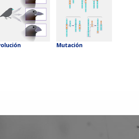
volución
Mutación