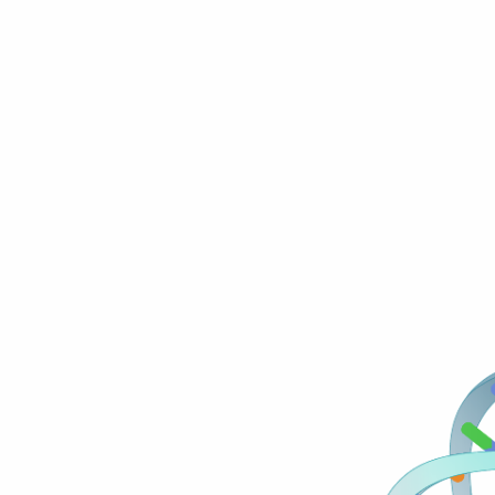
Glosario parlante de términos genómicos y genéticos
Pseudogén