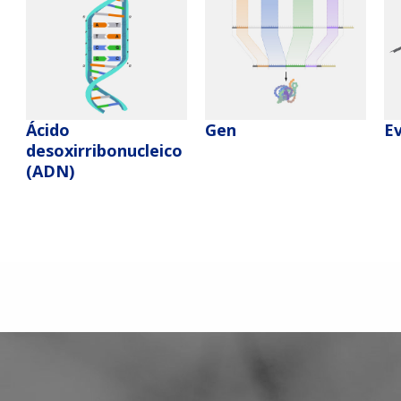
Ácido
Gen
E
desoxirribonucleico
(ADN)