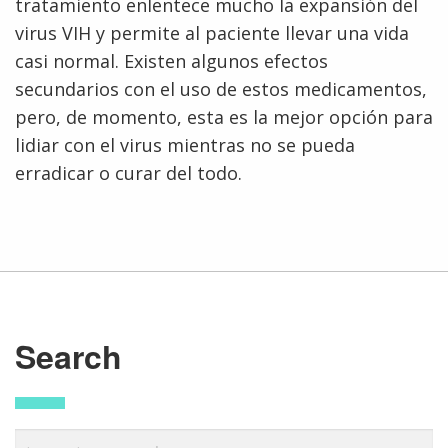
tratamiento enlentece mucho la expansión del
INTRODUCTION TO GENOMICS
RESEARCH INVESTIGATORS
JOBS AT NHGRI
EVENTS
POLICIES AND GUIDANCE
virus VIH y permite al paciente llevar una vida
FUNDED PROGRAMS & PROJECTS
GENOMICS & MEDICINE
EDUCATIONAL RESOURCES
STAFF CLINICIANS
TRAINING AT NHGRI
SOCIAL MEDIA
BUDGET
casi normal. Existen algunos efectos
DIVISION AND PROGRAM DIRECTORS
FAMILY HEALTH HISTORY
secundarios con el uso de estos medicamentos,
POLICY ISSUES IN GENOMICS
RESEARCH PROJECTS
FUNDING FOR RESEARCH TRAINING
BROADCAST MEDIA
INSTITUTE ADVISORS
pero, de momento, esta es la mejor opción para
SCIENTIFIC PROGRAM ANALYSTS
FOR PATIENTS & FAMILIES
lidiar con el virus mientras no se pueda
THE HUMAN GENOME PROJECT
INACCESSIBLE
PROFESSIONAL DEVELOPMENT PROGRAMS
IMAGE GALLERY
STRATEGIC VISION
English
CONTACTS BY RESEARCH AREA
FOR HEALTH PROFESSIONALS
erradicar o curar del todo.
HISTORY OF GENOMICS PROGRAM
DATA TOOLS & RESOURCES
NHGRI CULTURE
VIDEOS
PARTNER WITH NHGRI
NEWS & EVENTS
NEWS & EVENTS
PRESS RESOURCES
STAFF SEARCH
CONTACT US
Search