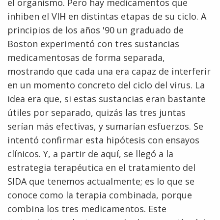
el organismo. Pero hay medicamentos que
inhiben el VIH en distintas etapas de su ciclo. A
principios de los años '90 un graduado de
Boston experimentó con tres sustancias
medicamentosas de forma separada,
mostrando que cada una era capaz de interferir
en un momento concreto del ciclo del virus. La
idea era que, si estas sustancias eran bastante
útiles por separado, quizás las tres juntas
serían más efectivas, y sumarían esfuerzos. Se
ABOUT
intentó confirmar esta hipótesis con ensayos
NHGRI
RESEARCH
NEWS &
clínicos. Y, a partir de aquí, se llegó a la
RESEARCH
estrategia terapéutica en el tratamiento del
AT NHGRI
EVENTS
ABOUT
CAREERS &
FUNDING
SIDA que tenemos actualmente; es lo que se
ORGANIZATION
ABOUT
GENOMICS
TRAINING
conoce como la terapia combinada, porque
HEALTH
RESEARCH AREAS
NEWS
MISSION AND VISION
combina los tres medicamentos. Este
FUNDING OPPORTUNITIES