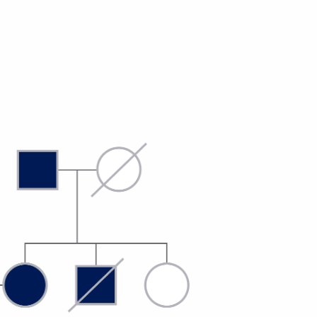
́gico