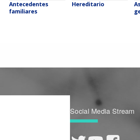
Antecedentes
Hereditario
A
familiares
g
Social Media Stream