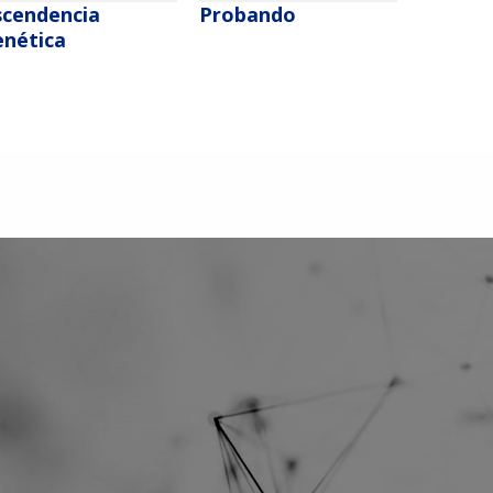
scendencia
Probando
enética