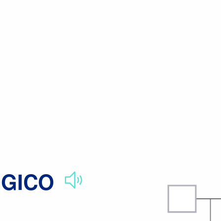
Glosario parlante de términos genómicos y genéticos
Árbol genealo
́GICO