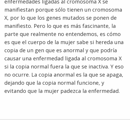
enfermedades ligadas al cromosoma X se
manifiestan porque sólo tienen un cromosoma
X, por lo que los genes mutados se ponen de
manifiesto. Pero lo que es más fascinante, la
parte que realmente no entendemos, es cómo
es que el cuerpo de la mujer sabe si hereda una
copia de un gen que es anormal y que podría
causar una enfermedad ligada al cromosoma X
si la copia normal fuera la que se inactiva. Y eso
no ocurre. La copia anormal es la que se apaga,
dejando que la copia normal funcione, y
evitando que la mujer padezca la enfermedad.
ABOUT
NHGRI
RESEARCH
NEWS &
RESEARCH
AT NHGRI
EVENTS
ABOUT
CAREERS &
FUNDING
ORGANIZATION