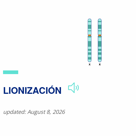
Skip
to
main
content
​LIONIZACIÓN
updated: August 8, 2026