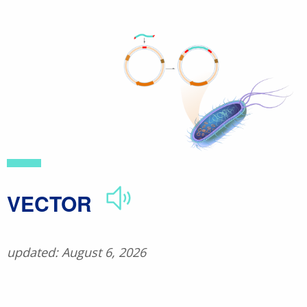
Skip
to
main
content
​VECTOR
updated: August 6, 2026