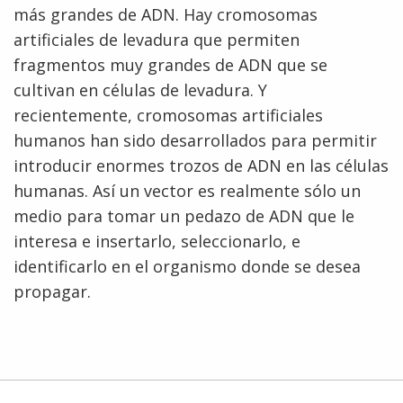
más grandes de ADN. Hay cromosomas
artificiales de levadura que permiten
fragmentos muy grandes de ADN que se
cultivan en células de levadura. Y
recientemente, cromosomas artificiales
ABOUT
humanos han sido desarrollados para permitir
NHGRI
RESEARCH
NEWS &
introducir enormes trozos de ADN en las células
RESEARCH
AT NHGRI
EVENTS
humanas. Así un vector es realmente sólo un
ABOUT
CAREERS &
FUNDING
ORGANIZATION
medio para tomar un pedazo de ADN que le
ABOUT
GENOMICS
TRAINING
interesa e insertarlo, seleccionarlo, e
HEALTH
RESEARCH AREAS
NEWS
MISSION AND VISION
identificarlo en el organismo donde se desea
FUNDING OPPORTUNITIES
INTRODUCTION TO GENOMICS
RESEARCH INVESTIGATORS
JOBS AT NHGRI
EVENTS
POLICIES AND GUIDANCE
propagar.
FUNDED PROGRAMS & PROJECTS
GENOMICS & MEDICINE
EDUCATIONAL RESOURCES
STAFF CLINICIANS
TRAINING AT NHGRI
SOCIAL MEDIA
BUDGET
DIVISION AND PROGRAM DIRECTORS
FAMILY HEALTH HISTORY
POLICY ISSUES IN GENOMICS
RESEARCH PROJECTS
FUNDING FOR RESEARCH TRAINING
BROADCAST MEDIA
INSTITUTE ADVISORS
SCIENTIFIC PROGRAM ANALYSTS
FOR PATIENTS & FAMILIES