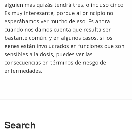
alguien más quizás tendrá tres, o incluso cinco.
Es muy interesante, porque al principio no
esperábamos ver mucho de eso. Es ahora
cuando nos damos cuenta que resulta ser
bastante común, y en algunos casos, si los
genes están involucrados en funciones que son
sensibles a la dosis, puedes ver las
consecuencias en términos de riesgo de
enfermedades.
ABOUT
NHGRI
RESEARCH
NEWS &
RESEARCH
AT NHGRI
EVENTS
ABOUT
CAREERS &
FUNDING
ORGANIZATION
ABOUT
GENOMICS
TRAINING
Search
HEALTH
RESEARCH AREAS
NEWS
MISSION AND VISION