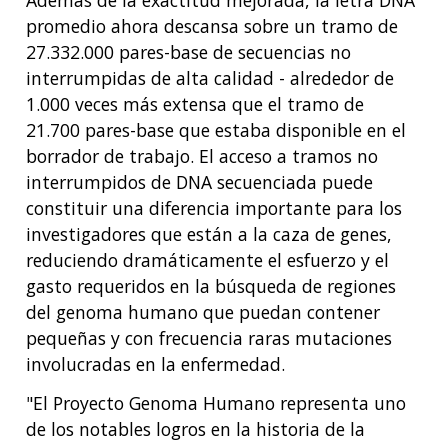
Además de la exactitud mejorada, la letra DNA
DIVISION AND PROGRAM DIRECTORS
FAMILY HEALTH HISTORY
promedio ahora descansa sobre un tramo de
POLICY ISSUES IN GENOMICS
RESEARCH PROJECTS
FUNDING FOR RESEARCH TRAINING
BROADCAST MEDIA
INSTITUTE ADVISORS
27.332.000 pares-base de secuencias no
SCIENTIFIC PROGRAM ANALYSTS
FOR PATIENTS & FAMILIES
interrumpidas de alta calidad - alrededor de
THE HUMAN GENOME PROJECT
INACCESSIBLE
PROFESSIONAL DEVELOPMENT PROGRAMS
IMAGE GALLERY
STRATEGIC VISION
1.000 veces más extensa que el tramo de
CONTACTS BY RESEARCH AREA
FOR HEALTH PROFESSIONALS
21.700 pares-base que estaba disponible en el
HISTORY OF GENOMICS PROGRAM
DATA TOOLS & RESOURCES
NHGRI CULTURE
VIDEOS
PARTNER WITH NHGRI
NEWS & EVENTS
borrador de trabajo. El acceso a tramos no
NEWS & EVENTS
PRESS RESOURCES
STAFF SEARCH
interrumpidos de DNA secuenciada puede
constituir una diferencia importante para los
CONTACT US
investigadores que están a la caza de genes,
reduciendo dramáticamente el esfuerzo y el
gasto requeridos en la búsqueda de regiones
del genoma humano que puedan contener
pequeñas y con frecuencia raras mutaciones
involucradas en la enfermedad.
"El Proyecto Genoma Humano representa uno
de los notables logros en la historia de la