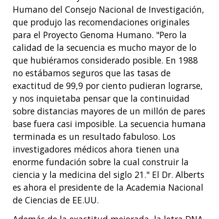
Humano del Consejo Nacional de Investigación,
que produjo las recomendaciones originales
para el Proyecto Genoma Humano. "Pero la
calidad de la secuencia es mucho mayor de lo
que hubiéramos considerado posible. En 1988
no estábamos seguros que las tasas de
exactitud de 99,9 por ciento pudieran lograrse,
y nos inquietaba pensar que la continuidad
ABOUT
sobre distancias mayores de un millón de pares
NHGRI
RESEARCH
NEWS &
base fuera casi imposible. La secuencia humana
RESEARCH
terminada es un resultado fabuloso. Los
AT NHGRI
EVENTS
ABOUT
CAREERS &
investigadores médicos ahora tienen una
FUNDING
ORGANIZATION
ABOUT
GENOMICS
TRAINING
enorme fundación sobre la cual construir la
HEALTH
RESEARCH AREAS
NEWS
MISSION AND VISION
ciencia y la medicina del siglo 21." El Dr. Alberts
FUNDING OPPORTUNITIES
es ahora el presidente de la Academia Nacional
INTRODUCTION TO GENOMICS
RESEARCH INVESTIGATORS
JOBS AT NHGRI
EVENTS
POLICIES AND GUIDANCE
de Ciencias de EE.UU.
FUNDED PROGRAMS & PROJECTS
GENOMICS & MEDICINE
EDUCATIONAL RESOURCES
STAFF CLINICIANS
TRAINING AT NHGRI
SOCIAL MEDIA
BUDGET